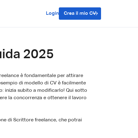
Login
Crea il mio CV
uida 2025
 freelance è fondamentale per attirare
o esempio di modello di CV è facilmente
 inizia subito a modificarlo! Qui sotto
re la concorrenza e ottenere il lavoro
one di Scrittore freelance, che potrai