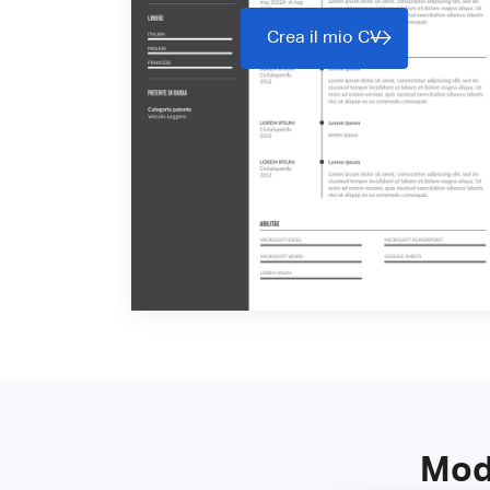
Crea il mio CV
Mode