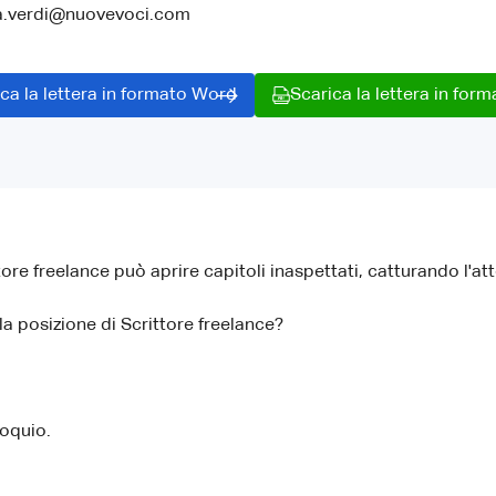
a.verdi@nuovevoci.com
ca la lettera in formato Word
Scarica la lettera in for
tore freelance può aprire capitoli inaspettati, catturando l'a
la posizione di Scrittore freelance?
loquio.