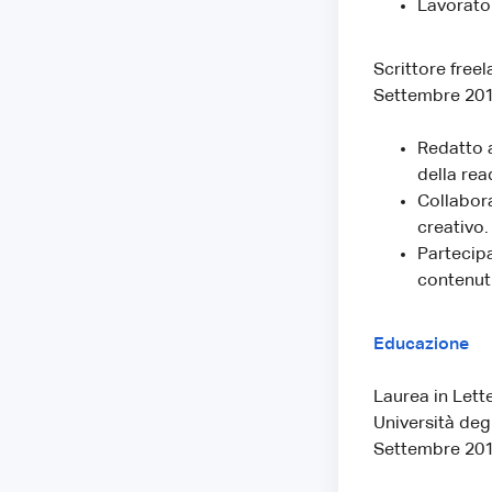
Lavorato 
Scrittore free
Settembre 201
Redatto a
della rea
Collabora
creativo.
Partecipa
contenuti
Educazione
Laurea in Let
Università deg
Settembre 201