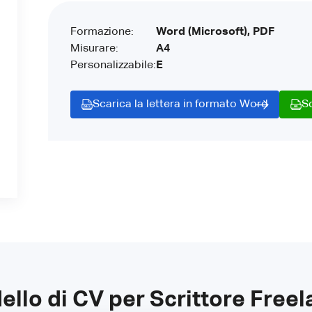
Formazione:
Word (Microsoft), PDF
Misurare:
A4
Personalizzabile:
E
Scarica la lettera in formato Word
S
llo di CV per Scrittore Free