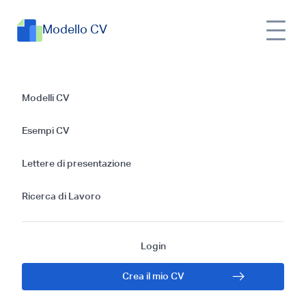
Modello CV
Guida Passo-Passo
Modelli CV
per Scrivere un
Esempi CV
Efficace CV da
Lettere di presentazione
Operatore
Ricerca di Lavoro
Login
Crea il mio CV