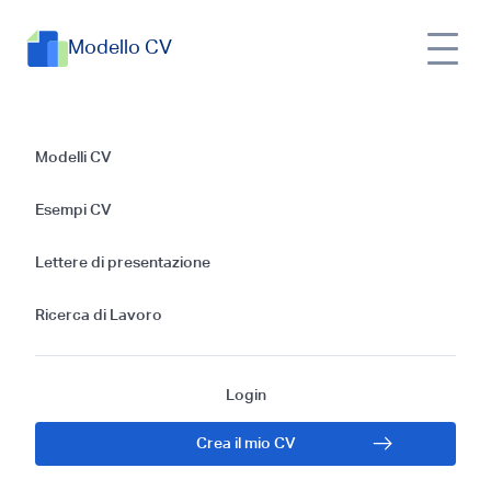
Modello CV
Guida Pratica:
Modelli CV
Scrivere un Modello
Esempi CV
di CV per un
Lettere di presentazione
Panettiere
Ricerca di Lavoro
Login
Crea il mio CV