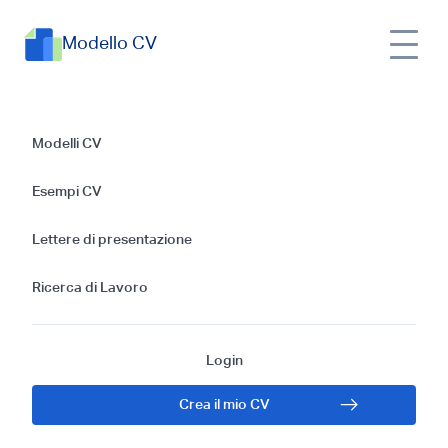
Modello CV
Esempi di CV per
Modelli CV
Sovrintendente alla
Esempi CV
costruzione: Guida
Lettere di presentazione
Gratis per il 2024
Ricerca di Lavoro
Login
Crea il mio CV