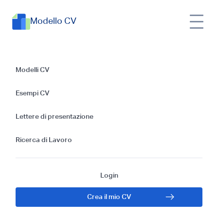
Modello CV
Guida passo dopo
Modelli CV
passo su come
Esempi CV
scrivere un CV per
Lettere di presentazione
un Specialista in
Ricerca di Lavoro
contabilità clienti
Login
senza esperienza
Crea il mio CV