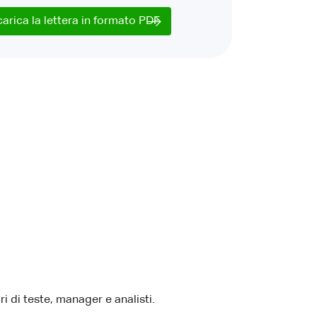
carica la lettera in formato PDF
i di teste, manager e analisti.