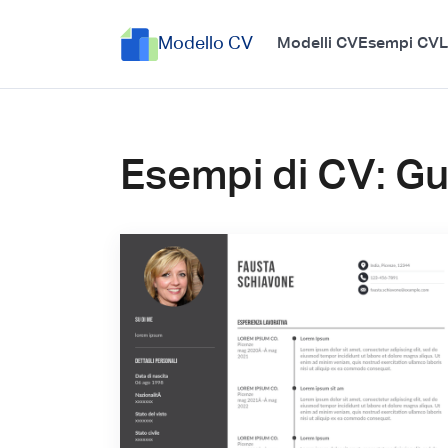
Modello CV
Modelli CV
Esempi CV
L
Esempi di CV: Gui