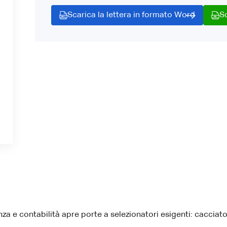
Scarica la lettera in formato Word
S
za e contabilità apre porte a selezionatori esigenti: cacciator