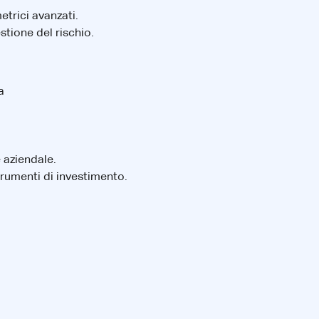
trici avanzati.
stione del rischio.
a
 aziendale.
strumenti di investimento.