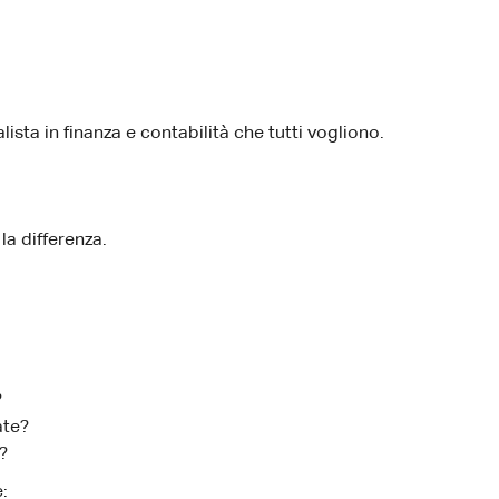
sta in finanza e contabilità che tutti vogliono.
a differenza.
?
ate?
?
: