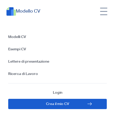
Modello CV
CV per la posizione
Modelli CV
di Sviluppatore iOS
Esempi CV
a livello base:
Lettere di presentazione
Modelli ed Esempi
Ricerca di Lavoro
Login
Crea il mio CV