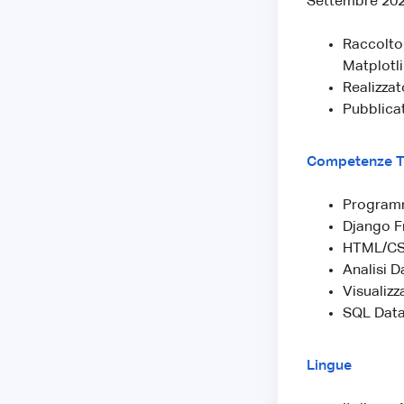
Settembre 202
Raccolto 
Matplotli
Realizzat
Pubblicat
Competenze T
Program
Django 
HTML/CS
Analisi D
Visualizz
SQL Dat
Lingue