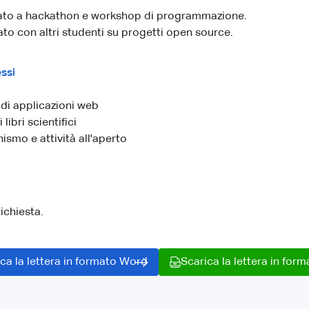
ato a hackathon e workshop di programmazione.
to con altri studenti su progetti open source.
ssi
di applicazioni web
 libri scientifici
ismo e attività all'aperto
richiesta.
ca la lettera in formato Word
Scarica la lettera in for