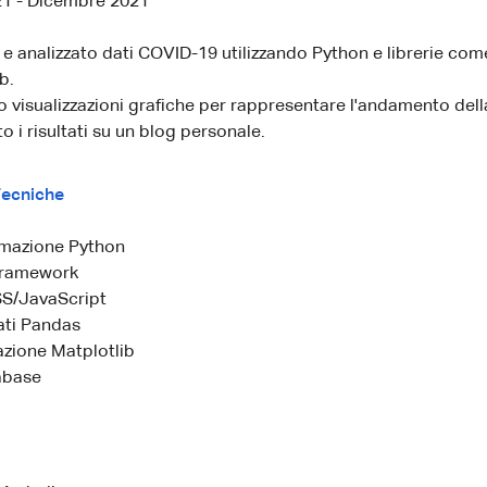
1 - Dicembre 2021
e analizzato dati COVID-19 utilizzando Python e librerie co
b.
o visualizzazioni grafiche per rappresentare l'andamento del
o i risultati su un blog personale.
ecniche
mazione Python
Framework
S/JavaScript
ati Pandas
azione Matplotlib
abase