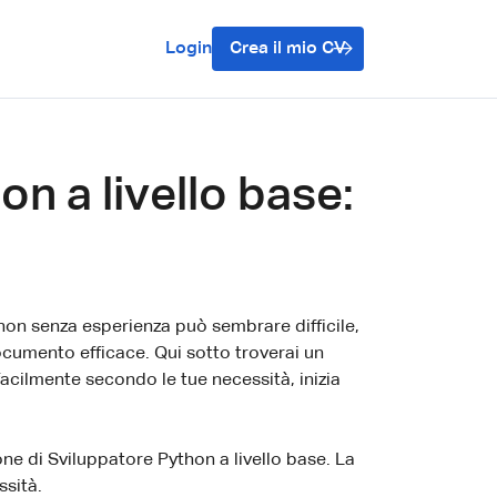
Login
Crea il mio CV
n a livello base:
hon senza esperienza può sembrare difficile,
ocumento efficace. Qui sotto troverai un
acilmente secondo le tue necessità, inizia
one di Sviluppatore Python a livello base. La
ssità.