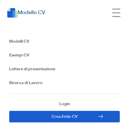
Modello CV
Guida per Scrivere
Modelli CV
un CV da
Esempi CV
Sviluppatore SQL
Lettere di presentazione
Senza Esperienza
Ricerca di Lavoro
Login
Crea il mio CV