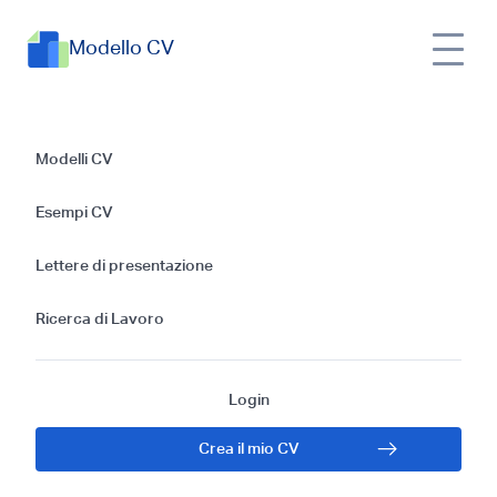
Modello CV
Guida alla redazione
Modelli CV
di un CV per la
Esempi CV
Svizzera e consigli
Lettere di presentazione
per la candidatura
Ricerca di Lavoro
lavorativa
Login
Crea il mio CV