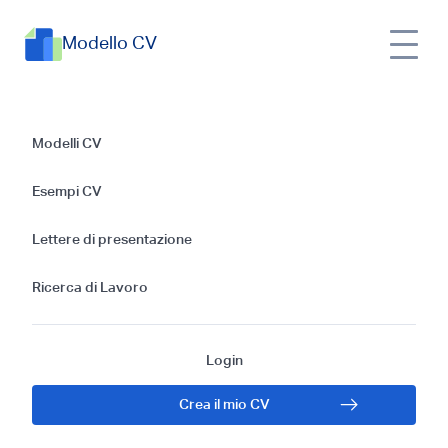
Modello CV
Esempi di CV
Modelli CV
Tirocinante
Esempi CV
Assistenza Sociale:
Lettere di presentazione
Guida 2025
Ricerca di Lavoro
Login
Crea il mio CV