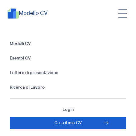
Modello CV
Guida passo passo
Modelli CV
su come scrivere un
Esempi CV
CV per un
Lettere di presentazione
Tirocinante in
Ricerca di Lavoro
Ingegneria del
Login
Software senza
Crea il mio CV
esperienza