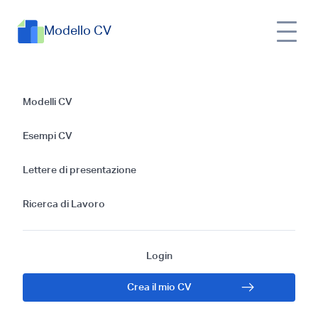
Modello CV
Esempi di CV per la
Modelli CV
posizione di
Esempi CV
Ufficiale di prestito:
Lettere di presentazione
Guida gratis per il
Ricerca di Lavoro
2024
Login
Crea il mio CV