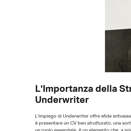
L'Importanza della St
Underwriter
L'impiego di Underwriter offre sfide entusia
è presentare un CV ben strutturato, una sorta
un ruolo essenziale, è un elemento che, a p