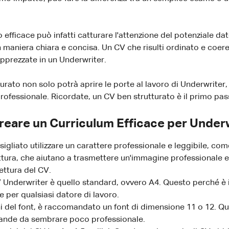
ficace può infatti catturare l'attenzione del potenziale dato
maniera chiara e concisa. Un CV che risulti ordinato e coere
apprezzate in un Underwriter.
turato non solo potrà aprire le porte al lavoro di Underwriter
professionale. Ricordate, un CV ben strutturato è il primo pas
Creare un Curriculum Efficace per Under
igliato utilizzare un carattere professionale e leggibile, come 
lettura, che aiutano a trasmettere un'immagine professionale e s
ettura del CV.
V Underwriter è quello standard, ovvero A4. Questo perché è i
e per qualsiasi datore di lavoro.
i del font, è raccomandato un font di dimensione 11 o 12. Qu
rande da sembrare poco professionale.