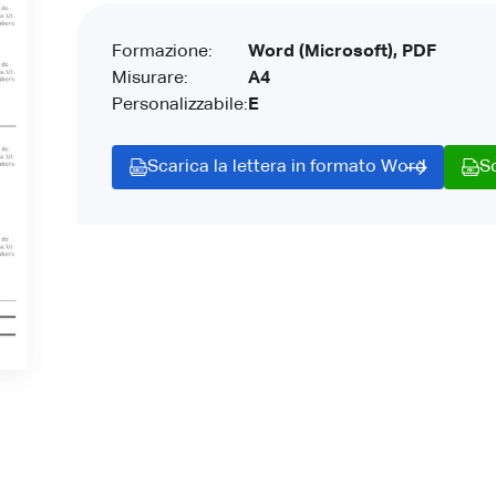
Formazione:
Word (Microsoft), PDF
Misurare:
A4
Personalizzabile:
E
Scarica la lettera in formato Word
S