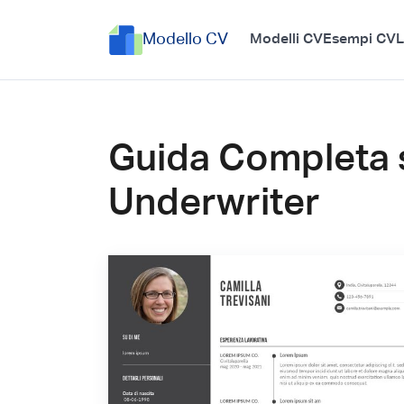
Modello CV
Modelli CV
Esempi CV
L
Guida Completa 
Underwriter