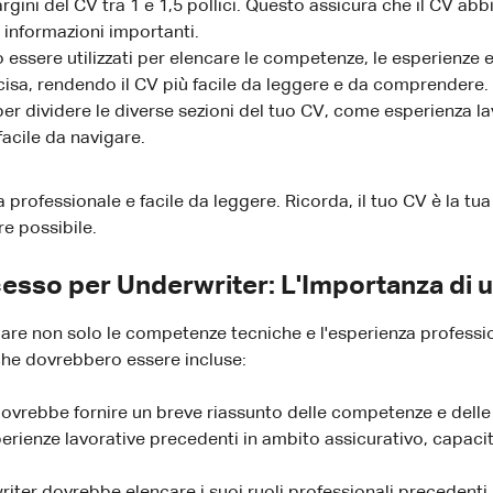
rgini del CV tra 1 e 1,5 pollici. Questo assicura che il CV ab
e informazioni importanti.
 essere utilizzati per elencare le competenze, le esperienze e
ncisa, rendendo il CV più facile da leggere e da comprendere.
i per dividere le diverse sezioni del tuo CV, come esperienza
facile da navigare.
ia professionale e facile da leggere. Ricorda, il tuo CV è la 
re possibile.
esso per Underwriter: L'Importanza di u
re non solo le competenze tecniche e l'esperienza professi
i che dovrebbero essere incluse:
dovrebbe fornire un breve riassunto delle competenze e delle
erienze lavorative precedenti in ambito assicurativo, capacit
riter dovrebbe elencare i suoi ruoli professionali precedenti,