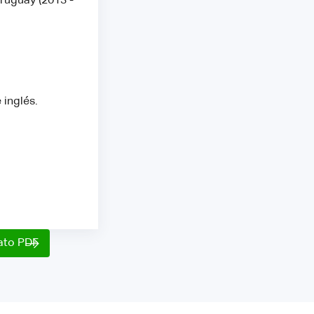
Uruguay (2013 -
 inglés.
mato PDF