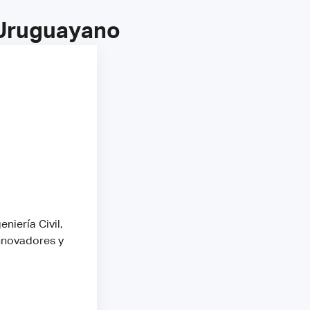
 Uruguayano
niería Civil,
innovadores y