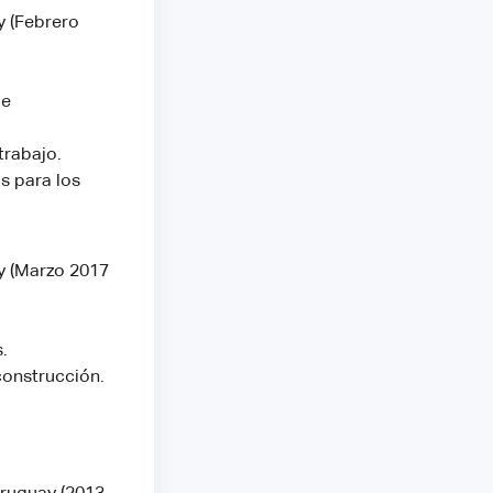
y (Febrero
de
trabajo.
s para los
y (Marzo 2017
.
construcción.