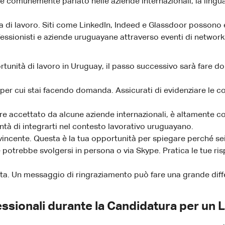
è comunemente parlato nelle aziende internazionali, la lingua p
rca di lavoro. Siti come LinkedIn, Indeed e Glassdoor possono e
fessionisti e aziende uruguayane attraverso eventi di network
ortunità di lavoro in Uruguay, il passo successivo sarà far
o per cui stai facendo domanda. Assicurati di evidenziare le 
e accettato da alcune aziende internazionali, è altamente co
ntà di integrarti nel contesto lavorativo uruguayano.
vincente. Questa è la tua opportunità per spiegare perché sei 
e potrebbe svolgersi in persona o via Skype. Pratica le tue r
vista. Un messaggio di ringraziamento può fare una grande diff
essionali durante la Candidatura per un 